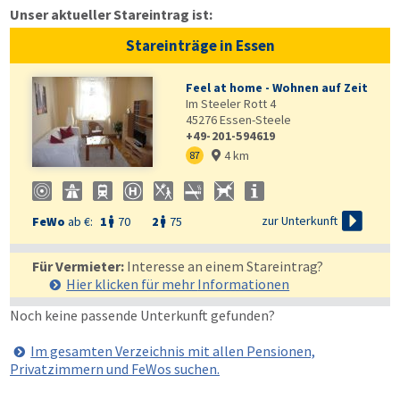
Unser aktueller Stareintrag ist:
Stareinträge in Essen
Feel at home - Wohnen auf Zeit
Im Steeler Rott 4
45276
Essen-Steele
+49-201-594619
4 km
87


zur Unterkunft
FeWo
ab €:
1
70
2
75


Für Vermieter:
Interesse an einem Stareintrag?
Hier klicken für mehr
Informationen
Noch keine passende Unterkunft gefunden?
Im gesamten Verzeichnis mit allen Pensionen,
Privatzimmern und FeWos suchen.